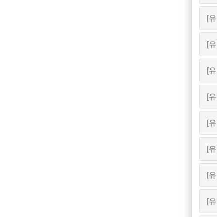
[
[
[
[
[
[유
[
[