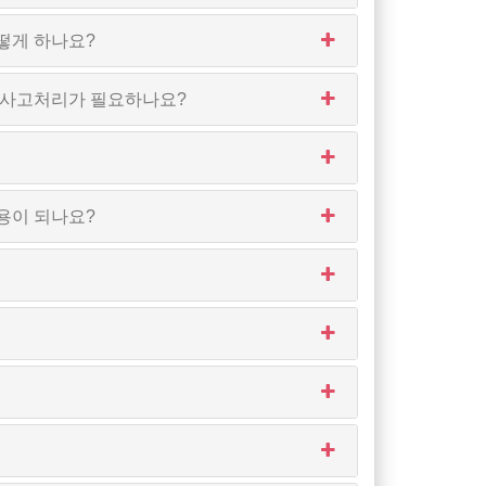
떻게 하나요?
 사고처리가 필요하나요?
용이 되나요?