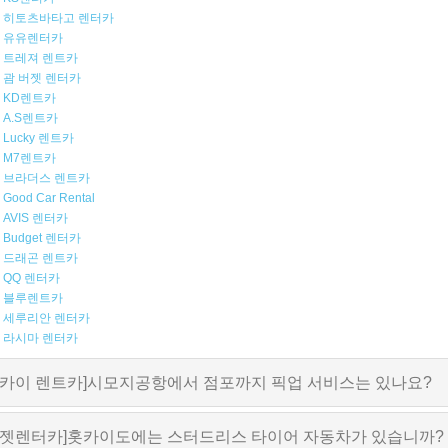
히토츠바타고 렌터카
유유렌터카
트레져 렌트카
괌 버젯 렌터카
KD렌트카
A.S렌트카
Lucky 렌트카
M7렌트카
브라더스 렌트카
Good Car Rental
AVIS 렌터카
Budget 렌터카
드래곤 렌트카
QQ 렌터카
블루렌트카
세루리안 렌터카
라시마 렌터카
스카이 렌트카]시모지공항에서 점포까지 픽업 서비스는 있나요?
버젯렌터카]홋카이도에는 스터드리스 타이어 자동차가 있습니까?