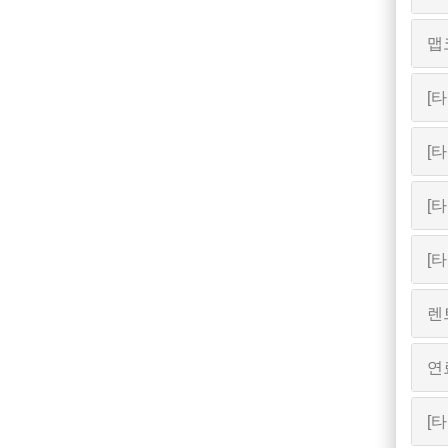
맵
[
[
[
[
렌
연
[