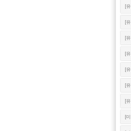
[
[
[
[
[
[
[
[