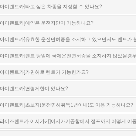
유아이렌트카]타고 싶은 차종을 지정할 수 있나요?
유아이렌트카]예약은 운전자만이 가능하나요?
유아이렌트카]유효한 운전면허증을 소지하고 있으면서도 렌트가 
유아이렌트카]렌트 당일에 국제운전면허증을 소지하지 않았을경우
유아이렌트카]가면허로 렌트가 가능한가요?
유아이렌트카]연령제한이 있나요?
유아이렌트카]초보자(운전면허취득1년이내)도 이용 가능하나요?
미라이즈렌트카 이시가키]이시가키공항에서 점포까지 어떻게 이