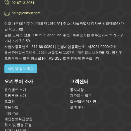
02-6713-3951
help@okitour.com
상호 : (주)오키투어 | 대표자 : 권선우 | 주소 : 서울특별시 강서구 방화대로47가
길 41,713호
일본 오피스 상호 : Okitour Japan Inc. 주소 : 후쿠오카현 후쿠오카시 하카타구
이타즈케 7-8-59
사업자등록번호 : 311-88-00801 | 관광사업등록번호 : 제2024-000042호
통신판매업신고번호 : 2024-서울강서-1107호 | 개인정보보호관리자 : 권선우
오키투어는 모든 정보를 HTTPS(SSL)로 안전하게 전송합니다.
사업자 정보 확인
오키투어 소개
고객센터
큐슈렌트 소개
공지사항
오키투어 소개
자주묻는 질문
로그인
질문/답변 게시판
회원가입
고객 후기
이용약관
개인정보취급방침
취소 및 환불 규정
최저가 보장제