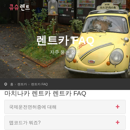
렌트카 FAQ
자주 묻는 질문
홈
렌트카
렌트카 FAQ
마치나카 렌트카 렌트카 FAQ
국제운전면허증에 대해
맵코드가 뭐죠?