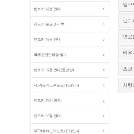
맵코
렌트카 지점 안내
렌트
렌트카 블로그 리뷰
연료
렌트카 이용 안내
바우
국제운전면허증 정보
초보
렌트카 이용 안내(동영상)
차량
KEP(큐슈고속도로패스)안내
렌트카 만차 현황
렌트카 보험 안내
KEP(큐슈고속도로패스)안내