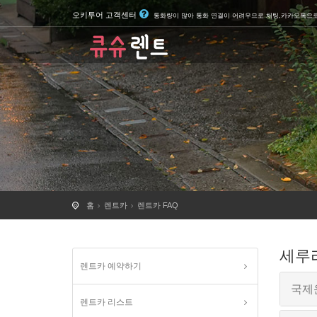
오키투어 고객센터
통화량이 많아 통화 연결이 어려우므로 채팅,카카오톡으
홈
렌트카
렌트카 FAQ
세루리
렌트카 예약하기
국제
렌트카 리스트