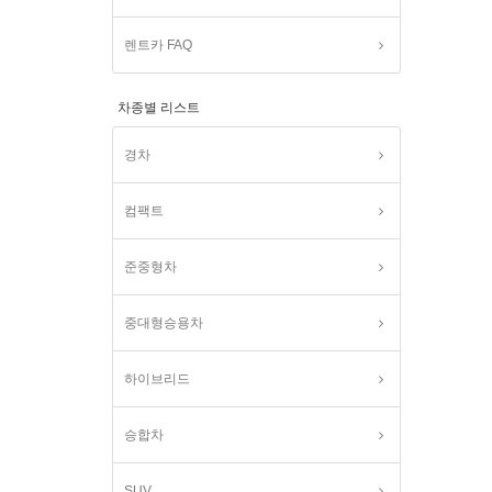
렌트카 FAQ
차종별 리스트
경차
컴팩트
준중형차
중대형승용차
하이브리드
승합차
SUV