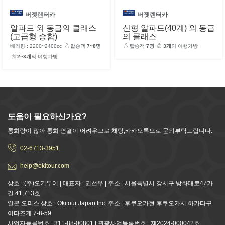
버젯렌터카
버젯렌터카
알파드 외 동급의 클래스
신형 알파드(40계) 외 동급
(고급형 승합)
의 클래스
배기량 : 2200~2400cc
탑승객
7~8명
탑승객
7명
3개
의 여행가방
2~3개
의 여행가방
도움이 필요하신가요?
통화량이 많아 통화 연결이 어려우므로 채팅,카카오톡으로 문의부탁드립니다.
02-6713-3951
help@okitour.com
상호 : (주)오키투어 | 대표자 : 권선우 | 주소 : 서울특별시 강서구 방화대로47가
길 41,713호
일본 오피스 상호 : Okitour Japan Inc. 주소 : 후쿠오카현 후쿠오카시 하카타구
이타즈케 7-8-59
사업자등록번호 : 311-88-00801 | 관광사업등록번호 : 제2024-000042호