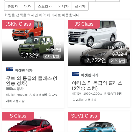
승합차
SUV
스포츠카
외제차
전기차
차량을 선택을 하시면 예약 페이지로 이동합니다.
JSKN Class
JS Class
1일(24시간)
1일(24시간)
8,732엔
9,722엔
6,732엔
23%할인
7,722엔
21%할인
버젯렌터카
버젯렌터카
무브 외 동급의 클래스 (4
야리스 외 동급의 클래스
인승 경차)
(5인승 소형)
660cc 경차
배기량 : 1000~1200cc
탑승객
5명
배기량 : 6600cc
탑승객
4명
1~2
2개
의 여행가방
개
의 여행가방
S Class
SUV1 Class