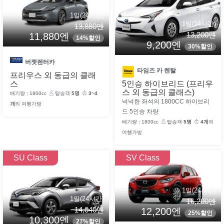
1일(24시간)
1일(24시간)
13,880엔
13,200엔
11,880엔
14%할인
9,200엔
30%할인
버젯렌터카
타임즈 카 렌탈
프리우스 외 동급의 클래
스
5인승 하이브리드 (프리우
스 외 동급의 클래스)
배기량 : 1800cc
탑승객
5명
3~4
넉넉한 좌석의 1800CC 하이브리
개
의 여행가방
드 5인승 차량
배기량 : 1800cc
탑승객
5명
4개
의
여행가방
SU Class
SV Class
1일(24시간)
1일(24시간)
16,200엔
14,040엔
12,200엔
25%할인
10,300엔
27%할인