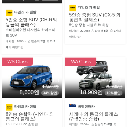
타임즈 카 렌탈
타임즈 카 렌탈
5인승 중형 SUV (CX-5 외
동급의 클래스)
5인승 소형 SUV (CH-R외
동급의 클래스)
5인승 중형 디젤 SUV 차량
스타일리쉬한 디자인의 하이브리
배기량 : 2200cc
탑승객
5명
2개
의
드 SUV
여행가방
배기량 : 1800cc
탑승객
5명
2~3
개
의 여행가방
WS Class
WA Class
1일(24시간)
1일(24시간)
12,960엔
20,909엔
8,600엔
18,909엔
34%할인
10%할인
타임즈 카 렌탈
버젯렌터카
6인승 승합차 (시엔타 외
세레나 외 동급의 클래스
동급의 클래스)
(7~8인승 승합)
1500~2000cc 소형밴
배기량 : 2000cc
탑승객
7~8명