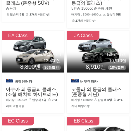
클래스 (준중형 SUV)
동급의 클래스)
승용차
5인승 1500cc 준중형 세단
탑승객
5명
2개
의 여행가방
배기량 : 1500~1600cc
탑승객
5명
2개
의 여행가방
EA Class
JA Class
1일(24시간)
1일(24시간)
13,800엔
10,910엔
8,800엔
8,910엔
36%할인
18%할인
버젯렌터카
버젯렌터카
아쿠아 외 동급의 클래스
코롤라 외 동급의 클래스
(소형 해치백 하이브리드)
(준중형 세단)
배기량 : 1500cc
탑승객
5명
2~3
배기량 : 1800cc
탑승객
5명
3~4
개
의 여행가방
개
의 여행가방
EC Class
EB Class