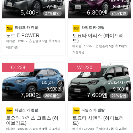
7,400엔
8,300엔
5,400엔
6,300엔
27%할인
24%할인
타임즈 카 렌탈
타임즈 카 렌탈
노트 E-POWER
토요타 야리스 (하이브리
드)
배기량 : 1200cc
탑승객
5명
2개
의
배기량 : 1500cc
탑승객
5명
2개
의
여행가방
여행가방
O1238
W1220
Class
Class
1일(24시간)
1일(24시간)
9,900엔
9,600엔
7,900엔
7,600엔
20%할인
21%할인
타임즈 카 렌탈
타임즈 카 렌탈
토요타 야리스 크로스 (하
토요타 시엔타 (하이브리
이브리드)
드)
배기량 : 1500cc
탑승객
5명
2개
의
배기량 : 1490cc
탑승객
7명
2개
의