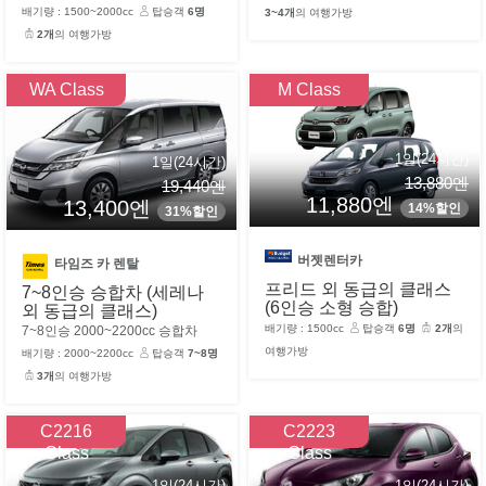
배기량 : 1500~2000cc
탑승객
6명
3~4개
의 여행가방
2개
의 여행가방
WA Class
M Class
1일(24시간)
1일(24시간)
13,880엔
19,440엔
11,880엔
13,400엔
14%할인
31%할인
버젯렌터카
타임즈 카 렌탈
프리드 외 동급의 클래스
7~8인승 승합차 (세레나
(6인승 소형 승합)
외 동급의 클래스)
배기량 : 1500cc
탑승객
6명
2개
의
7~8인승 2000~2200cc 승합차
여행가방
배기량 : 2000~2200cc
탑승객
7~8명
3개
의 여행가방
C2216
C2223
Class
Class
1일(24시간)
1일(24시간)