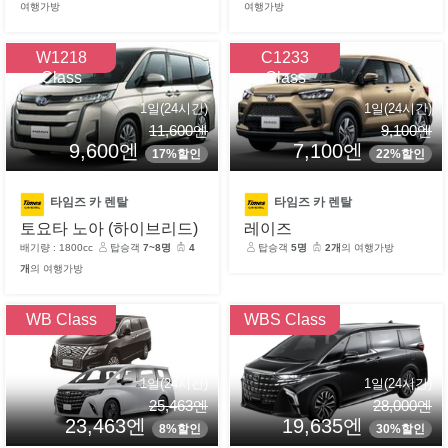
여행가방
여행가방
W1218
C1233
Class
Class
1일(24시간)
1일(24시간)
11,600엔
9,100엔
9,600엔
7,100엔
17%할인
22%할인
타임즈 카 렌탈
타임즈 카 렌탈
토요타 노아 (하이브리드)
레이즈
배기량 : 1800cc
탑승객
7~8명
4
탑승객
5명
2개
의 여행가방
개
의 여행가방
WB Class
WBS Class
1일(24시간)
1일(24시간)
25,463엔
28,000엔
23,463엔
19,635엔
8%할인
30%할인