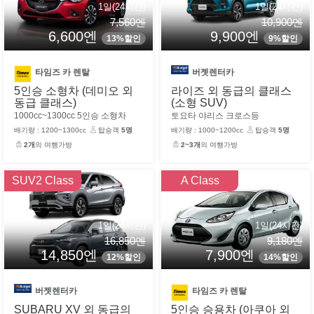
1일(24시간)
1일(24시간)
7,560엔
10,900엔
6,600엔
9,900엔
13%할인
9%할인
타임즈 카 렌탈
버젯렌터카
5인승 소형차 (데미오 외
라이즈 외 동급의 클래스
동급 클래스)
(소형 SUV)
1000cc~1300cc 5인승 소형차
토요타 야리스 크로스등
배기량 : 1200~1300cc
탑승객
5명
배기량 : 1000~1200cc
탑승객
5명
2개
의 여행가방
2~3개
의 여행가방
SUV2 Class
A Class
1일(24시간)
1일(24시간)
16,850엔
9,180엔
14,850엔
7,900엔
12%할인
14%할인
버젯렌터카
타임즈 카 렌탈
SUBARU XV 외 동급의
5인승 승용차 (아쿠아 외