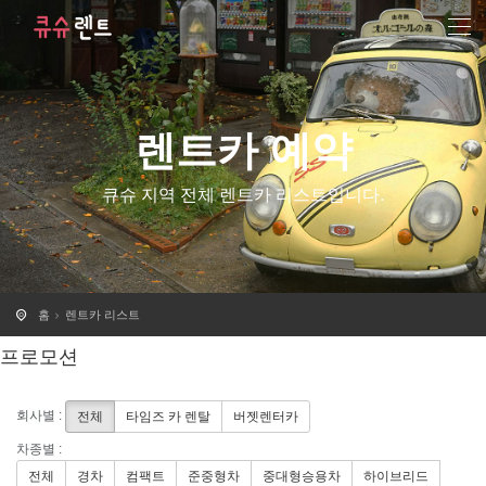
렌트카 예약
큐슈 지역 전체 렌트카 리스트입니다.
홈
렌트카 리스트
프로모션
회사별 :
전체
타임즈 카 렌탈
버젯렌터카
차종별 :
전체
경차
컴팩트
준중형차
중대형승용차
하이브리드