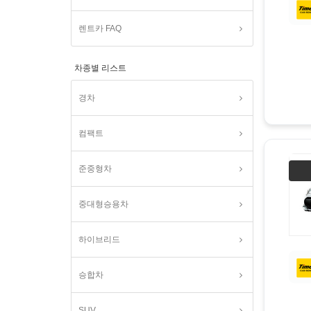
렌트카 FAQ
차종별 리스트
경차
컴팩트
준중형차
중대형승용차
하이브리드
승합차
SUV