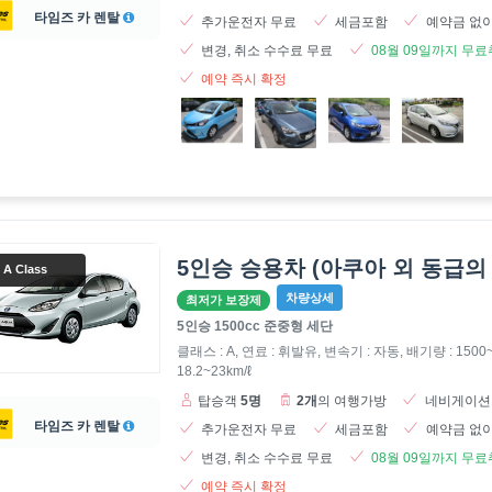
타임즈 카 렌탈
추가운전자 무료
세금포함
예약금 없이
변경, 취소 수수료 무료
08월 09일까지 무
예약 즉시 확정
5인승 승용차 (아쿠아 외 동급의
A Class
차량상세
최저가 보장제
5인승 1500cc 준중형 세단
클래스 : A, 연료 : 휘발유, 변속기 : 자동,
배기량 : 1500~
18.2~23km/ℓ
탑승객
5명
2개
의 여행가방
네비게이션
타임즈 카 렌탈
추가운전자 무료
세금포함
예약금 없이
변경, 취소 수수료 무료
08월 09일까지 무
예약 즉시 확정