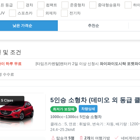
든 등급
경차
컴팩트
준중형차
중대형승용차
하
UV
스포츠카
외제차
전기차
낮은 가격순
추천순
 및 조건
이 하루 무료
[타임즈카렌탈]렌터카 2일 이상 신청시
와이파이도시락 포켓와이
경 수수료
5인승 소형차 (데미오 외 동급 
S Class
차량상세
최저가 보장제
1000cc~1300cc 5인승 소형차
클래스 : S, 연료 : 휘발유, 변속기 : 자동,
배기량 : 1200~
24.4~25.2km/ℓ
탑승객
5명
2개
의 여행가방
네비게이션