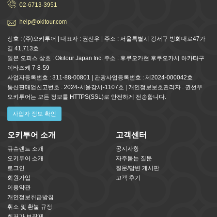
02-6713-3951
help@okitour.com
상호 : (주)오키투어 | 대표자 : 권선우 | 주소 : 서울특별시 강서구 방화대로47가
길 41,713호
일본 오피스 상호 : Okitour Japan Inc. 주소 : 후쿠오카현 후쿠오카시 하카타구
이타즈케 7-8-59
사업자등록번호 : 311-88-00801 | 관광사업등록번호 : 제2024-000042호
통신판매업신고번호 : 2024-서울강서-1107호 | 개인정보보호관리자 : 권선우
오키투어는 모든 정보를 HTTPS(SSL)로 안전하게 전송합니다.
사업자 정보 확인
오키투어 소개
고객센터
큐슈렌트 소개
공지사항
오키투어 소개
자주묻는 질문
로그인
질문/답변 게시판
회원가입
고객 후기
이용약관
개인정보취급방침
취소 및 환불 규정
최저가 보장제