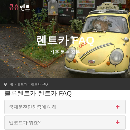
렌트카 FAQ
자주 묻는 질문
홈
렌트카
렌트카 FAQ
블루렌트카 렌트카 FAQ
국제운전면허증에 대해
맵코드가 뭐죠?