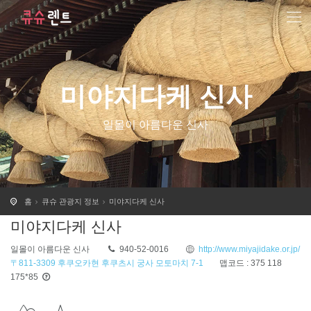
미야지다케 신사
일몰이 아름다운 신사
홈
큐슈 관광지 정보
미야지다케 신사
미야지다케 신사
일몰이 아름다운 신사
940-52-0016
http://www.miyajidake.or.jp/
〒811-3309 후쿠오카현 후쿠츠시 궁사 모토마치 7-1
맵코드 : 375 118
175*85