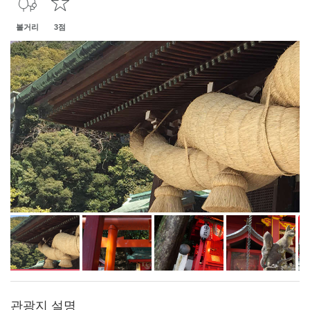
볼거리
3점
관광지 설명